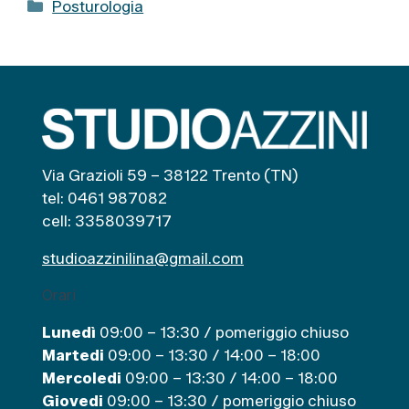
C
Posturologia
a
t
e
g
o
r
i
Via Grazioli 59 – 38122 Trento (TN)
e
tel: 0461 987082
cell: 3358039717
studioazzinilina@gmail.com
Orari
Lunedì
09:00 – 13:30 / pomeriggio chiuso
Martedi
09:00 – 13:30 / 14:00 – 18:00
Mercoledi
09:00 – 13:30 / 14:00 – 18:00
Giovedi
09:00 – 13:30 / pomeriggio chiuso