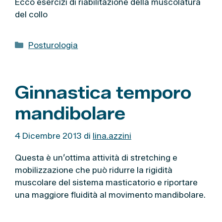
Ecco esercizi di riabilitazione della muscolatura
e
del collo
C
Posturologia
a
t
e
Ginnastica temporo
g
o
mandibolare
r
i
4 Dicembre 2013
di
lina.azzini
e
Questa è un’ottima attività di stretching e
mobilizzazione che può ridurre la rigidità
muscolare del sistema masticatorio e riportare
una maggiore fluidità al movimento mandibolare.