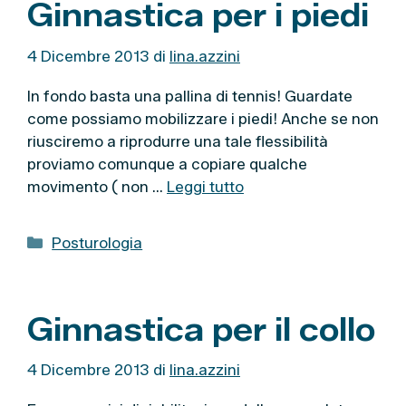
Ginnastica per i piedi
g
o
4 Dicembre 2013
di
lina.azzini
r
i
In fondo basta una pallina di tennis! Guardate
e
come possiamo mobilizzare i piedi! Anche se non
riusciremo a riprodurre una tale flessibilità
proviamo comunque a copiare qualche
movimento ( non …
Leggi tutto
C
Posturologia
a
t
e
Ginnastica per il collo
g
o
4 Dicembre 2013
di
lina.azzini
r
i