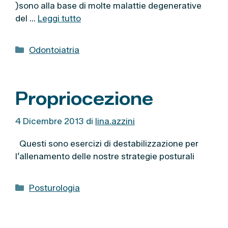
)sono alla base di molte malattie degenerative
del …
Leggi tutto
C
Odontoiatria
a
t
e
Propriocezione
g
o
4 Dicembre 2013
di
lina.azzini
r
i
Questi sono esercizi di destabilizzazione per
e
l’allenamento delle nostre strategie posturali
C
Posturologia
a
t
e