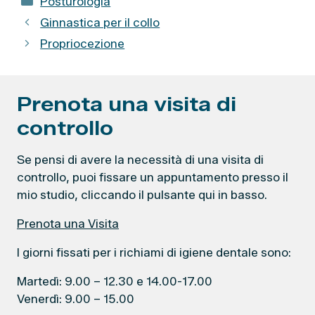
Posturologia
a
Ginnastica per il collo
t
Propriocezione
e
g
o
Prenota una visita di
r
i
controllo
e
Se pensi di avere la necessità di una visita di
controllo, puoi fissare un appuntamento presso il
mio studio, cliccando il pulsante qui in basso.
Prenota una Visita
I giorni fissati per i richiami di igiene dentale sono:
Martedì: 9.00 – 12.30 e 14.00-17.00
Venerdì: 9.00 – 15.00