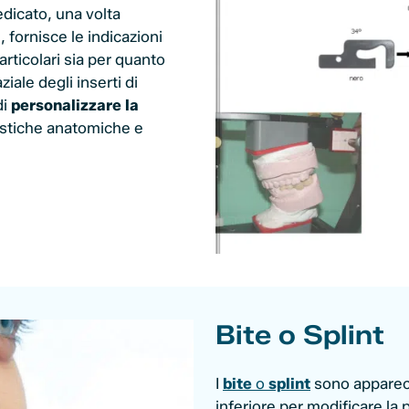
edicato, una volta
, fornisce le indicazioni
articolari sia per quanto
iale degli inserti di
di
personalizzare la
ristiche anatomiche e
Bite o Splint
I
bite
o
splint
sono apparecch
inferiore per modificare la 