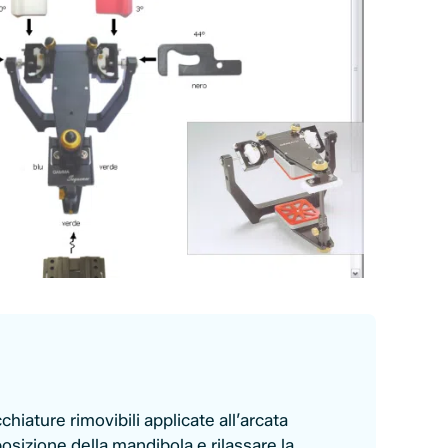
iature rimovibili applicate all’arcata
posizione della mandibola e rilassare la