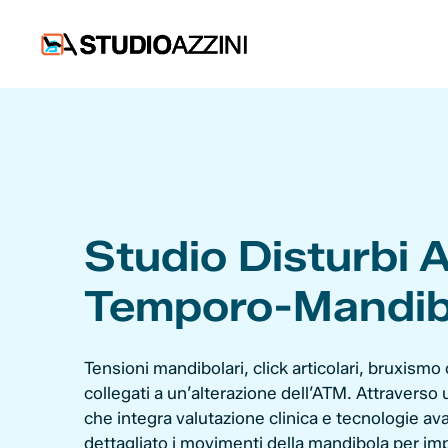
Vai
al
contenuto
Studio Disturbi 
Temporo-Mandib
Tensioni mandibolari, click articolari, bruxismo
collegati a un’alterazione dell’ATM. Attravers
che integra valutazione clinica e tecnologie a
dettagliato i movimenti della mandibola per im