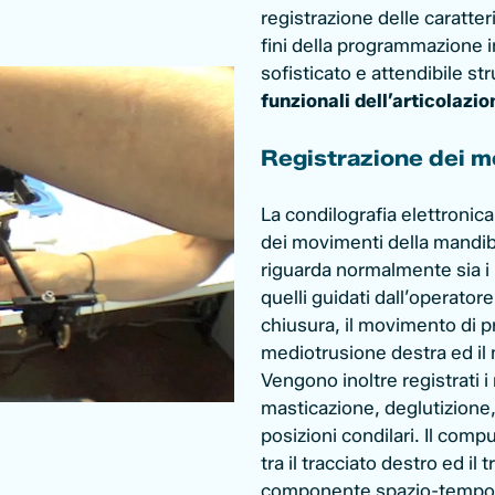
registrazione delle caratter
fini della programmazione i
sofisticato e attendibile s
funzionali dell’articolaz
Registrazione dei m
La condilografia elettronic
dei movimenti della mandib
riguarda normalmente sia i 
quelli guidati dall’operator
chiusura, il movimento di p
mediotrusione destra ed il
Vengono inoltre registrati i
masticazione, deglutizione, 
posizioni condilari. Il co
tra il tracciato destro ed il 
componente spazio-temporal