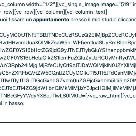
[vc_column width=”1/2″][vc_single_image image=”519″ i
/vc_row][vc_row][vc_column][vc_column_text]
puoi fissare un
appuntamento
presso il mio studio cliccand
waCUyMC0tJTNFJTBBJTNDcCUzRSUzQ2ElMjBpZCUzRCUy
b2RvdHRvcmUuaXQlMkZsaW5hLWF6emluaSUyRmRlbnR
GF0YS16bHctZG9jdG9yJTNEJTIybGluYS1henppbmklMjI
TIwZGF0YS16bHctaGlkZS1icmFuZGluZyUzRCUyMnRydW
uY3Rpb24lMjglMjRfeCUyQ19zJTJDaWQlMjklN0J2YXIl
feC5nZXRFbGVtZW50QnlJZCUyOGlkJTI5JTI5JTdCanMlM
TIwJTIyJTJGJTJGcGxhdGZvcm0uZG9jcGxhbm5lci5jb2
dEJTdEJTI4ZG9jdW1lbnQlMkMlMjJzY3JpcHQlMjIlMkMl
BcGFyYWdyYXBoJTIwLS0lM0U=[/vc_raw_html][vc_co
i in basso: