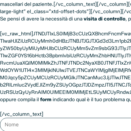
mascellari del paziente.[/vc_column_text][/vc_column]
large-light” el_class=”xtd-offset-dots”][/vc_column][
Se pensi di avere la necessità di una
visita di controllo
, 
[vc_raw_html]JTNDJTIxLS0lMjB3cCUzQXBhcmFncmF
TIwaHJlZiUzRCUyMmh0dHBzJTNBJTJGJTJGd3d3Lm1p
yZW50byUyMiUyMHJlbCUzRCUyMm5vZm9sbG93JTIyJTIwZ
TIwZGF0YS16bHctb3BpbmlvbiUzRCUyMmZhbHNlJTIyJ
RvcmUuaXQlM0MlMkZhJTNFJTNDc2NyaXB0JTNFJTIxZnV
WdOYW1lJTI4X3MlMjklNUIwJTVEJTNCaWYlMjglMjElMjR
M0Jqcy5pZCUyMCUzRCUyMGlkJTNCanMuc3JjJTIwJTNEJ
b2RlLmluc2VydEJlZm9yZSUyOGpzJTJDZmpzJTI5JTNCJT
UzRSUzQyUyRnAlM0UlMEElM0MlMjEtLSUyMCUyRndwJTN
oppure compila il
form
indicando qual è il tuo problema qu
[/vc_column_text]