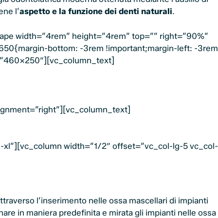
ene l’
aspetto e la funzione dei denti naturali
.
hape width=”4rem” height=”4rem” top=”” right=”90%”
50{margin-bottom: -3rem !important;margin-left: -3rem
e=”460×250″][vc_column_text]
gnment=”right”][vc_column_text]
l”][vc_column width=”1/2″ offset=”vc_col-lg-5 vc_col-
traverso l’inserimento nelle ossa mascellari di impianti
nare in maniera predefinita e mirata gli impianti nelle ossa