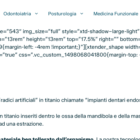
Odontoiatria
Posturologia
Medicina Funzionale
=”543″ img_size=”full” style=”xtd-shadow–large-light”
h=”13rem” height=”13rem” top=”17.5%” right=”” bottom=
{margin-left: -4rem !important;}”][xtender_shape widt
=”true” css=”.vc_custom_1498068041800{margin-top: -2r
“radici artificiali” in titanio chiamate “impianti dentari en
 titanio inseriti dentro le ossa della mandibola e della 
i ad una estrazione.
ateriale ben tollerato dall’organismo
. La nostra tecnolo