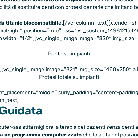
lità di sostituire denti con protesi dentarie che imitano b
 da titanio biocompatibile.
[/vc_column_text][xtender_s
al-light” position=”true” css=”.vc_custom_14981215446
mn width=”1/2″][vc_single_image image=”820″ img_siz
Ponte su impianti
][vc_single_image image=”821″ img_size=”460×250″ ali
Protesi totale su impianti
t_placement=”middle” curly_padding=”content-padding-x
mn_text]
 Guidata
-assistita migliora la terapia dei pazienti senza denti at
zza un programma computerizzato
che lo aiuta nel posizio