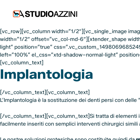
Vai
al
contenuto
[vc_row][vc_column width=”1/2″][vc_single_image image
width=”1/2″ offset=”vc_col-md-6″][xtender_shape widt
light” position=”true” css=”.vc_custom_1498069685249
left=”100%” el_css=”xtd-shadow–normal-light” position
[vc_column_text]
Implantologia
[/vc_column_text][vc_column_text]
L’Implantologia è la sostituzione dei denti persi con delle 
[/vc_column_text][vc_column_text]Si tratta di elementi in
facilmente inseriti con semplici interventi chirurgici simil
Le nostre soluzioni protesiche sono costituite quindi da
m