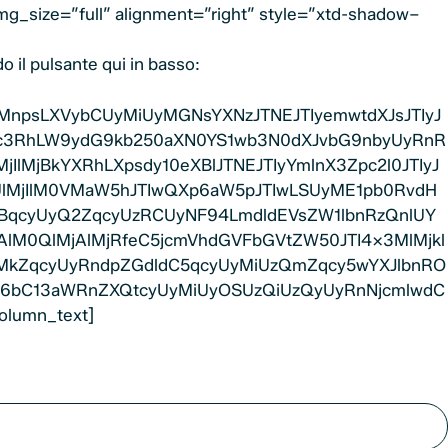
mg_size=”full” alignment=”right” style=”xtd-shadow–
o il pulsante qui in basso:
MnpsLXVybCUyMiUyMGNsYXNzJTNEJTIyemwtdXJsJTIyJ
pc3RhLW9ydG9kb250aXN0YS1wb3N0dXJvbG9nbyUyRnR
lMjBkYXRhLXpsdy10eXBlJTNEJTIyYmlnX3Zpc2l0JTIyJ
UlMjIlM0VMaW5hJTIwQXp6aW5pJTIwLSUyME1pb0RvdH
MjBqcyUyQ2ZqcyUzRCUyNF94LmdldEVsZW1lbnRzQnlUY
jAlM0QlMjAlMjRfeC5jcmVhdGVFbGVtZW50JTI4X3MlMjkl
0lMkZqcyUyRndpZGdldC5qcyUyMiUzQmZqcy5wYXJlbnRO
MjJ6bC13aWRnZXQtcyUyMiUyOSUzQiUzQyUyRnNjcmlwdC
lumn_text]