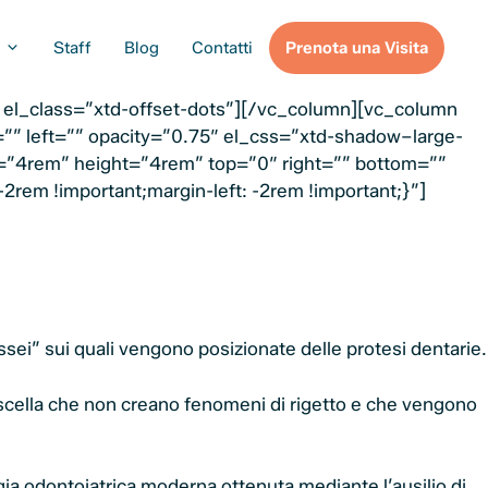
Staff
Blog
Contatti
Prenota una Visita
 el_class=”xtd-offset-dots”][/vc_column][vc_column
”” left=”” opacity=”0.75″ el_css=”xtd-shadow–large-
h=”4rem” height=”4rem” top=”0″ right=”” bottom=””
em !important;margin-left: -2rem !important;}”]
dossei” sui quali vengono posizionate delle protesi dentarie.
mascella che non creano fenomeni di rigetto e che vengono
gia odontoiatrica moderna ottenuta mediante l’ausilio di