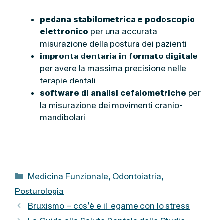
pedana stabilometrica e podoscopio
elettronico
per una accurata
misurazione della postura dei pazienti
impronta dentaria in formato digitale
per avere la massima precisione nelle
terapie dentali
software di analisi cefalometriche
per
la misurazione dei movimenti cranio-
mandibolari
C
Medicina Funzionale
,
Odontoiatria
,
a
Posturologia
t
Bruxismo – cos’è e il legame con lo stress
e