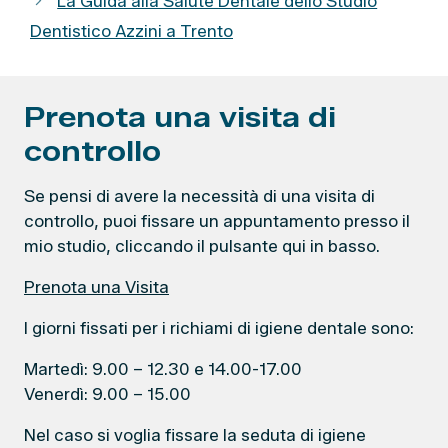
La Guida alla Salute Dentale dello Studio
g
Dentistico Azzini a Trento
o
r
i
e
Prenota una visita di
controllo
Se pensi di avere la necessità di una visita di
controllo, puoi fissare un appuntamento presso il
mio studio, cliccando il pulsante qui in basso.
Prenota una Visita
I giorni fissati per i richiami di igiene dentale sono:
Martedì: 9.00 – 12.30 e 14.00-17.00
Venerdì: 9.00 – 15.00
Nel caso si voglia fissare la seduta di igiene