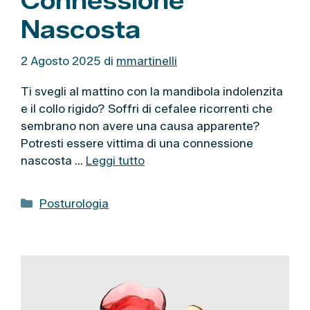
Connessione
Nascosta
2 Agosto 2025
di
mmartinelli
Ti svegli al mattino con la mandibola indolenzita
e il collo rigido? Soffri di cefalee ricorrenti che
sembrano non avere una causa apparente?
Potresti essere vittima di una connessione
nascosta …
Leggi tutto
C
Posturologia
a
t
e
g
o
r