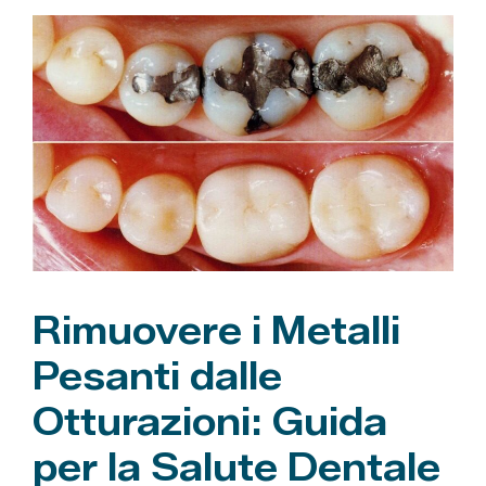
e
g
o
r
i
e
Rimuovere i Metalli
Pesanti dalle
Otturazioni: Guida
per la Salute Dentale