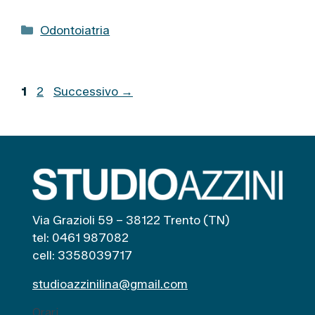
C
Odontoiatria
a
t
e
P
P
1
2
Successivo
→
g
a
a
o
g
g
r
i
i
i
n
n
e
a
a
Via Grazioli 59 – 38122 Trento (TN)
tel: 0461 987082
cell: 3358039717
studioazzinilina@gmail.com
Orari