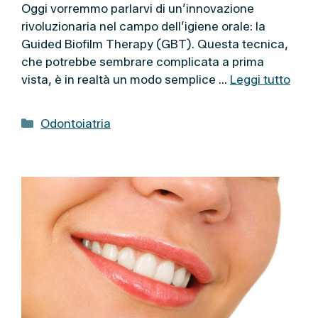
Oggi vorremmo parlarvi di un’innovazione
rivoluzionaria nel campo dell’igiene orale: la
Guided Biofilm Therapy (GBT). Questa tecnica,
che potrebbe sembrare complicata a prima
vista, è in realtà un modo semplice …
Leggi tutto
C
Odontoiatria
a
t
e
g
o
r
i
e