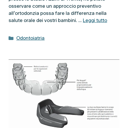
osservare come un approccio preventivo
all’ortodonzia possa fare la differenza nella
salute orale dei vostri bambini. …
Leggi tutto
C
Odontoiatria
a
t
e
g
o
r
i
e