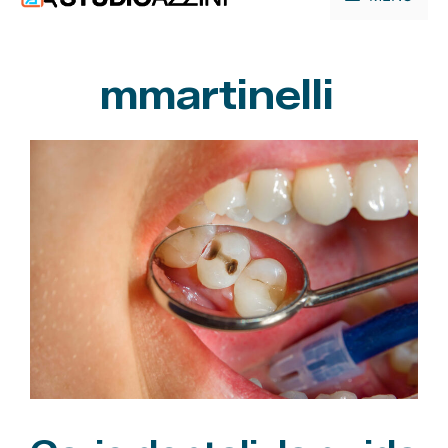
contenuto
mmartinelli