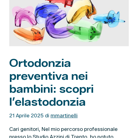
i
e
Ortodonzia
preventiva nei
bambini: scopri
l’elastodonzia
21 Aprile 2025
di
mmartinelli
Cari genitori, Nel mio percorso professionale
presso lo Studio Azzini di Trento, ho potuto