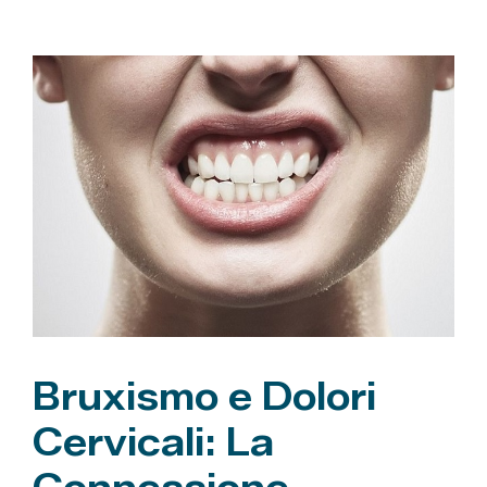
t
e
g
o
r
i
e
Bruxismo e Dolori
Cervicali: La