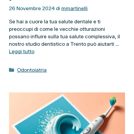
26 Novembre 2024
di
mmartinelli
Se hai a cuore la tua salute dentale e ti
preoccupi di come le vecchie otturazioni
possano influire sulla tua salute complessiva, il
nostro studio dentistico a Trento può aiutarti …
Leggi tutto
C
Odontoiatria
a
t
e
g
o
r
i
e