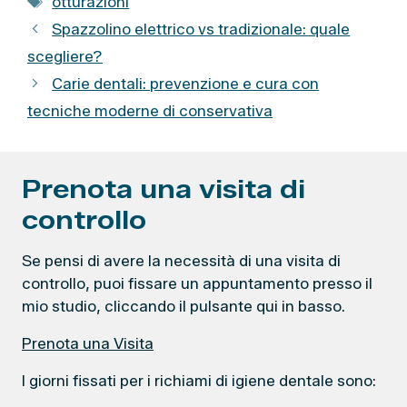
otturazioni
t
a
Spazzolino elettrico vs tradizionale: quale
e
g
scegliere?
g
Carie dentali: prevenzione e cura con
o
r
tecniche moderne di conservativa
i
e
Prenota una visita di
controllo
Se pensi di avere la necessità di una visita di
controllo, puoi fissare un appuntamento presso il
mio studio, cliccando il pulsante qui in basso.
Prenota una Visita
I giorni fissati per i richiami di igiene dentale sono: