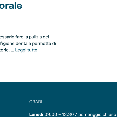
 orale
sario fare la pulizia dei
 l’igiene dentale permette di
torio. …
Leggi tutto
ORARI
Lunedì
09:00 – 13:30 / pomeriggio chiuso