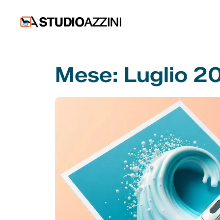
Vai
al
contenuto
Mese:
Luglio 2