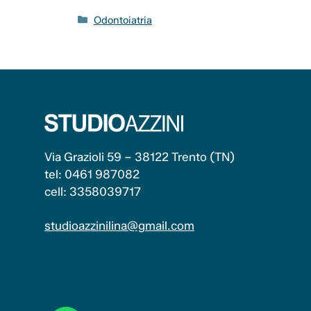
Categorie
Odontoiatria
Via Grazioli 59 – 38122 Trento (TN)
tel: 0461 987082
cell: 3358039717
studioazzinilina@gmail.com