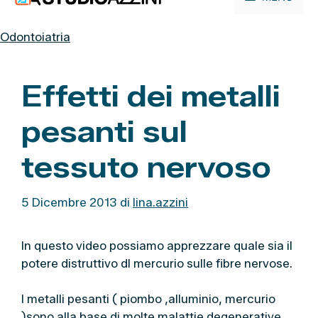
contenuto
Odontoiatria
Effetti dei metalli
pesanti sul
tessuto nervoso
5 Dicembre 2013
di
lina.azzini
In questo video possiamo apprezzare quale sia il
potere distruttivo dl mercurio sulle fibre nervose.
I metalli pesanti ( piombo ,alluminio, mercurio
)sono alla base di molte malattie degenerative