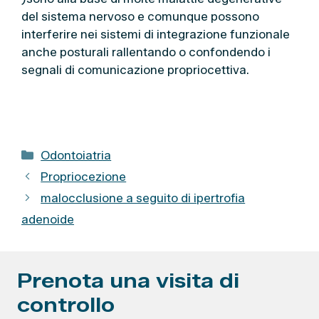
del sistema nervoso e comunque possono
interferire nei sistemi di integrazione funzionale
anche posturali rallentando o confondendo i
segnali di comunicazione propriocettiva.
C
Odontoiatria
a
Propriocezione
t
malocclusione a seguito di ipertrofia
e
adenoide
g
o
r
Prenota una visita di
i
e
controllo