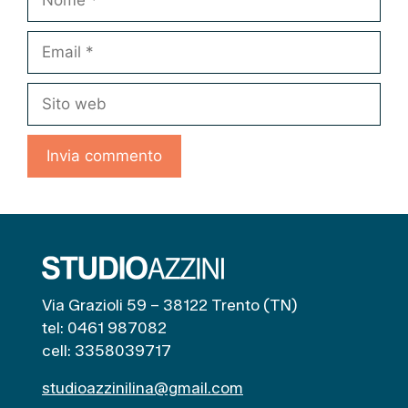
Email
Sito
web
Via Grazioli 59 – 38122 Trento (TN)
tel: 0461 987082
cell: 3358039717
studioazzinilina@gmail.com