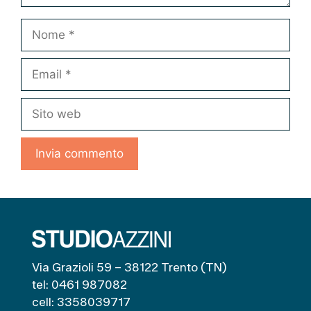
Nome
Email
Sito
web
Via Grazioli 59 – 38122 Trento (TN)
tel: 0461 987082
cell: 3358039717