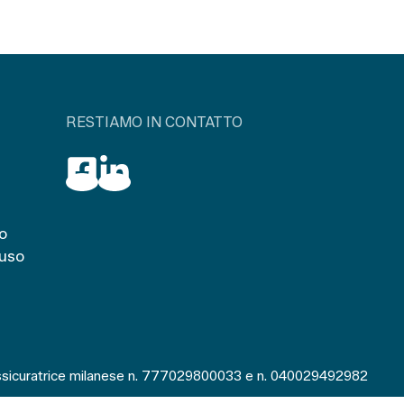
RESTIAMO IN CONTATTO
o
iuso
a assicuratrice milanese n. 777029800033 e n. 040029492982