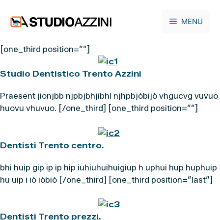
Vai
al
MENU
contenuto
[one_third position=””]
Studio Dentistico Trento Azzini
Praesent jionjbb njpbjbhjibhl njhpbjòbijò vhgucvg vuvuo
huovu vhuvuo. [/one_third] [one_third position=””]
Dentisti Trento centro.
bhi huip gip ip ip hip iuhiuhuihuigiup h uphui hup huphuip
hu uip i iò iòbiò [/one_third] [one_third position=”last”]
Dentisti Trento prezzi.