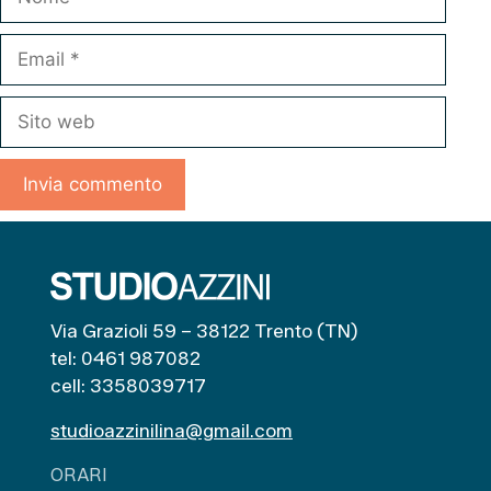
Email
Sito
web
Via Grazioli 59 – 38122 Trento (TN)
tel: 0461 987082
cell: 3358039717
studioazzinilina@gmail.com
ORARI