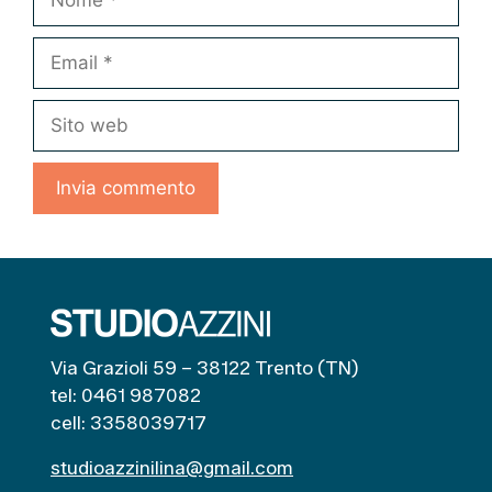
Email
Sito
web
Via Grazioli 59 – 38122 Trento (TN)
tel: 0461 987082
cell: 3358039717
studioazzinilina@gmail.com