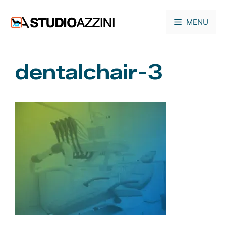
Vai
al
MENU
contenuto
dentalchair-3