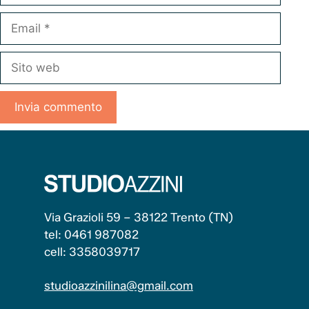
Email
Sito
web
Via Grazioli 59 – 38122 Trento (TN)
tel: 0461 987082
cell: 3358039717
studioazzinilina@gmail.com