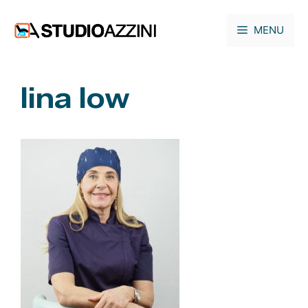
Vai
al
MENU
contenuto
lina low