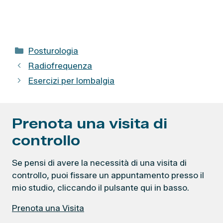
C
Posturologia
a
Radiofrequenza
t
Esercizi per lombalgia
e
g
o
Prenota una visita di
r
i
controllo
e
Se pensi di avere la necessità di una visita di
controllo, puoi fissare un appuntamento presso il
mio studio, cliccando il pulsante qui in basso.
Prenota una Visita