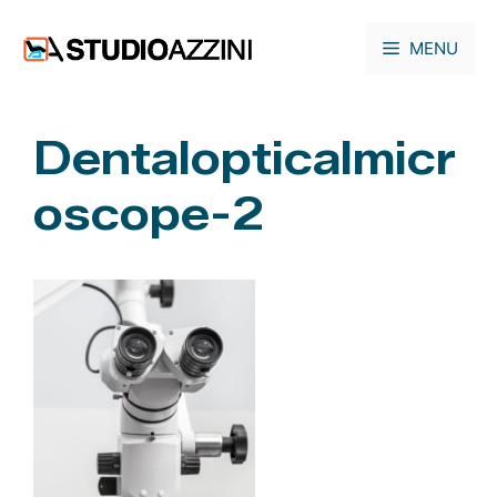
Vai
al
MENU
contenuto
Dentalopticalmicr
oscope-2