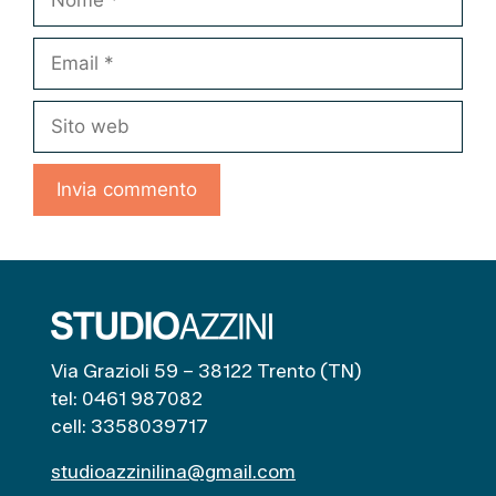
Email
Sito
web
Via Grazioli 59 – 38122 Trento (TN)
tel: 0461 987082
cell: 3358039717
studioazzinilina@gmail.com