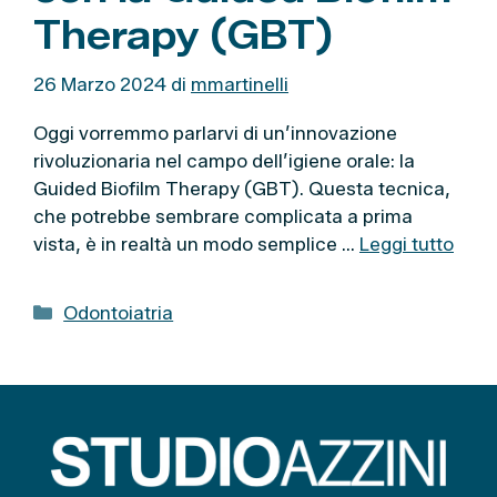
Therapy (GBT)
26 Marzo 2024
di
mmartinelli
Oggi vorremmo parlarvi di un’innovazione
rivoluzionaria nel campo dell’igiene orale: la
Guided Biofilm Therapy (GBT). Questa tecnica,
che potrebbe sembrare complicata a prima
vista, è in realtà un modo semplice …
Leggi tutto
C
Odontoiatria
a
t
e
g
o
r