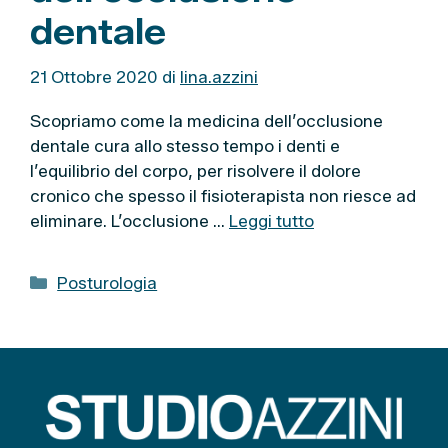
dentale
21 Ottobre 2020
di
lina.azzini
Scopriamo come la medicina dell’occlusione
dentale cura allo stesso tempo i denti e
l’equilibrio del corpo, per risolvere il dolore
cronico che spesso il fisioterapista non riesce ad
eliminare. L’occlusione …
Leggi tutto
C
Posturologia
a
t
e
g
o
r