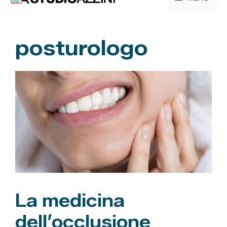
contenuto
posturologo
La medicina
dell’occlusione