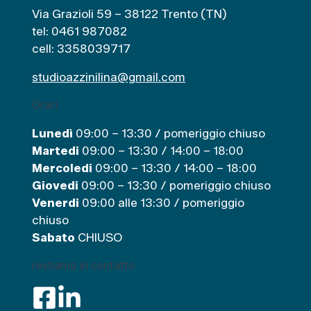
i
Via Grazioli 59 – 38122 Trento (TN)
e
tel: 0461 987082
cell: 3358039717
studioazzinilina@gmail.com
Orari
Lunedì
09:00 – 13:30 / pomeriggio chiuso
Martedi
09:00 – 13:30 / 14:00 – 18:00
Mercoledi
09:00 – 13:30 / 14:00 – 18:00
Giovedi
09:00 – 13:30 / pomeriggio chiuso
Venerdi
09:00 alle 13:30 / pomeriggio
chiuso
Sabato
CHIUSO
restiamo in contatto