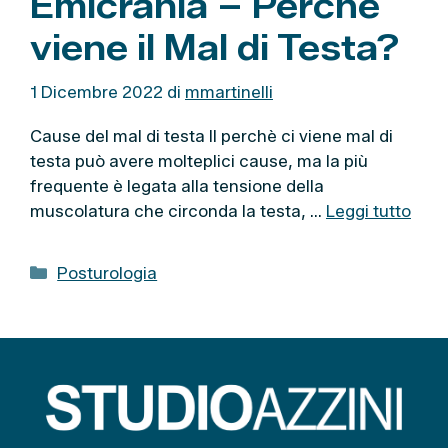
Emicrania – Perchè
viene il Mal di Testa?
1 Dicembre 2022
di
mmartinelli
Cause del mal di testa Il perchè ci viene mal di
testa può avere molteplici cause, ma la più
frequente è legata alla tensione della
muscolatura che circonda la testa, …
Leggi tutto
C
Posturologia
a
t
e
g
o
r
i