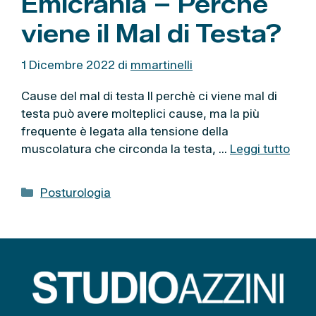
Emicrania – Perchè
viene il Mal di Testa?
1 Dicembre 2022
di
mmartinelli
Cause del mal di testa Il perchè ci viene mal di
testa può avere molteplici cause, ma la più
frequente è legata alla tensione della
muscolatura che circonda la testa, …
Leggi tutto
C
Posturologia
a
t
e
g
o
r
i