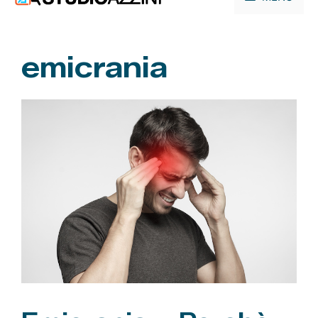
contenuto
emicrania