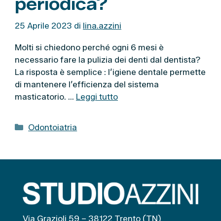
periodica?
25 Aprile 2023
di
lina.azzini
Molti si chiedono perché ogni 6 mesi è
necessario fare la pulizia dei denti dal dentista?
La risposta è semplice : l’igiene dentale permette
di mantenere l’efficienza del sistema
masticatorio. …
Leggi tutto
C
Odontoiatria
a
t
e
g
o
r
i
Via Grazioli 59 – 38122 Trento (TN)