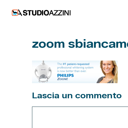
Vai
al
contenuto
zoom sbiancame
Lascia un commento
Commento