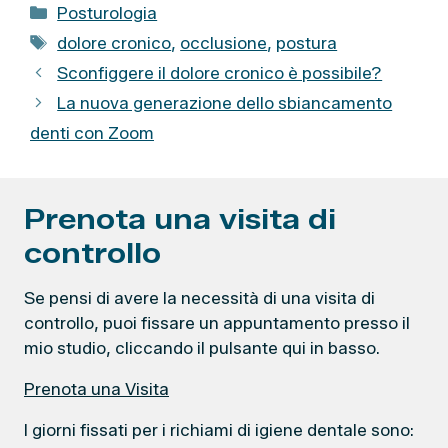
C
Posturologia
a
T
dolore cronico
,
occlusione
,
postura
t
a
Sconfiggere il dolore cronico è possibile?
e
g
La nuova generazione dello sbiancamento
g
denti con Zoom
o
r
i
e
Prenota una visita di
controllo
Se pensi di avere la necessità di una visita di
controllo, puoi fissare un appuntamento presso il
mio studio, cliccando il pulsante qui in basso.
Prenota una Visita
I giorni fissati per i richiami di igiene dentale sono: