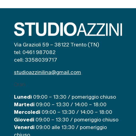
t
e
g
o
r
i
Via Grazioli 59 – 38122 Trento (TN)
e
tel: 0461 987082
cell: 3358039717
studioazzinilina@gmail.com
Orari
Lunedì
09:00 – 13:30 / pomeriggio chiuso
Martedi
09:00 – 13:30 / 14:00 – 18:00
Mercoledi
09:00 – 13:30 / 14:00 – 18:00
Giovedi
09:00 – 13:30 / pomeriggio chiuso
Venerdi
09:00 alle 13:30 / pomeriggio
chiuso