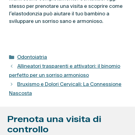
stesso per prenotare una visita e scoprire come
l’elastodonzia può aiutare il tuo bambino a
sviluppare un sorriso sano e armonioso.
C
Odontoiatria
a
Allineatori trasparenti e attivatori: il binomio
t
perfetto per un sorriso armonioso
e
Bruxismo e Dolori Cervicali: La Connessione
g
Nascosta
o
r
i
e
Prenota una visita di
controllo