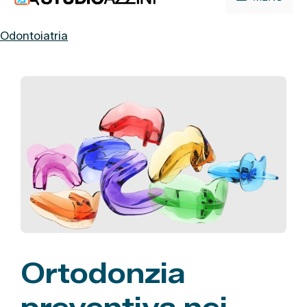
contenuto
Odontoiatria
Ortodonzia