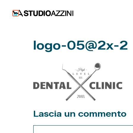
Vai
al
contenuto
logo-05@2x-2
Lascia un commento
Commento