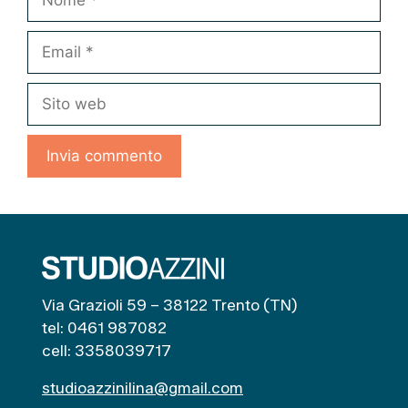
Email
Sito
web
Via Grazioli 59 – 38122 Trento (TN)
tel: 0461 987082
cell: 3358039717
studioazzinilina@gmail.com