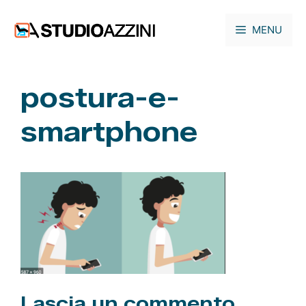
Vai
al
MENU
contenuto
postura-e-
smartphone
Lascia un commento