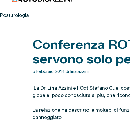
contenuto
Posturologia
Conferenza RO
servono solo p
5 Febbraio 2014
di
lina.azzini
La Dr. Lina Azzini e l’Odt Stefano Cuel co
globale, poco conosciuta ai più, che ricon
La relazione ha descritto le molteplici fun
danneggiato.