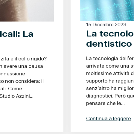
15 Dicembre 2023
La tecnolo
cali: La
dentistico
La tecnologia dell’era
ita e il collo rigido?
arrivate come una st
on avere una causa
moltissime attività 
connessione
supporto ha raggiunt
o non considera: il
senz’altro ha miglior
cali. Come
diagnostici. Però qu
 Studio Azzini…
pensare che le…
Continua a leggere