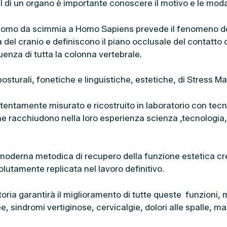
di un organo è importante conoscere il motivo e le moda
’uomo da scimmia a Homo Sapiens prevede il fenomeno del
del cranio e definiscono il piano occlusale del contatto
enza di tutta la colonna vertebrale.
osturali, fonetiche e linguistiche, estetiche, di Stress 
entamente misurato e ricostruito in laboratorio con tecn
i che racchiudono nella loro esperienza scienza ,tecnolog
moderna metodica di recupero della funzione estetica crean
lutamente replicata nel lavoro definitivo.
catoria garantirà il miglioramento di tutte queste funzio
, sindromi vertiginose, cervicalgie, dolori alle spalle, ma