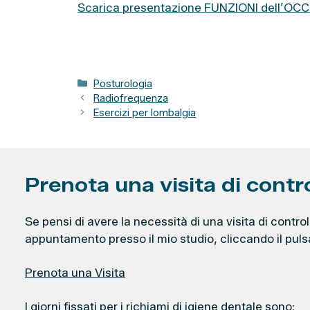
Scarica presentazione FUNZIONI dell’OC
C
Posturologia
a
Radiofrequenza
t
Esercizi per lombalgia
e
g
o
r
Prenota una visita di contr
i
e
Se pensi di avere la necessità di una visita di control
appuntamento presso il mio studio, cliccando il puls
Prenota una Visita
I giorni fissati per i richiami di igiene dentale sono: