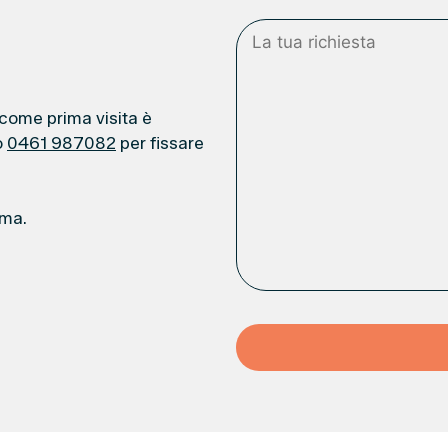
 come prima visita è
o
0461 987082
per fissare
ema.