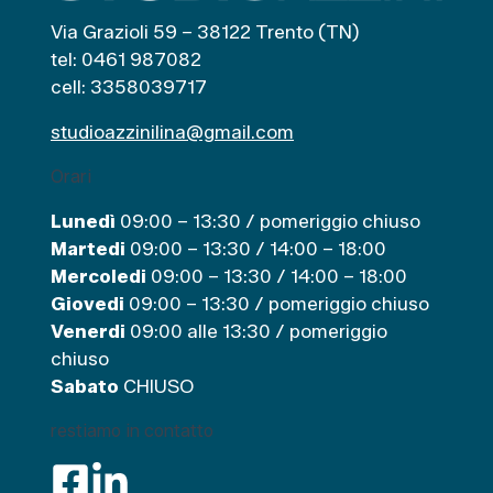
p
Via Grazioli 59 – 38122 Trento (TN)
e
tel: 0461 987082
r
cell: 3358039717
:
studioazzinilina@gmail.com
Orari
Lunedì
09:00 – 13:30 / pomeriggio chiuso
Martedi
09:00 – 13:30 / 14:00 – 18:00
Mercoledi
09:00 – 13:30 / 14:00 – 18:00
Giovedi
09:00 – 13:30 / pomeriggio chiuso
Venerdi
09:00 alle 13:30 / pomeriggio
chiuso
Sabato
CHIUSO
restiamo in contatto