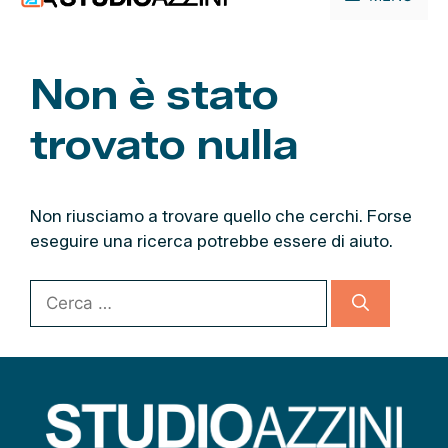
contenuto
Non è stato
trovato nulla
Non riusciamo a trovare quello che cerchi. Forse
eseguire una ricerca potrebbe essere di aiuto.
R
i
c
e
r
c
a