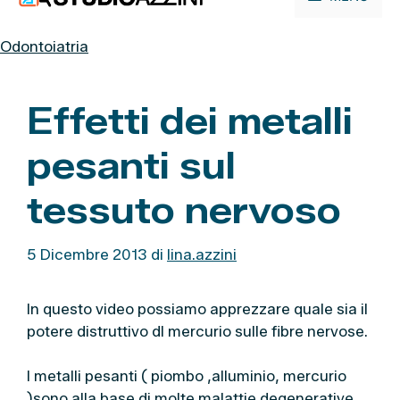
contenuto
Odontoiatria
Effetti dei metalli
pesanti sul
tessuto nervoso
5 Dicembre 2013
di
lina.azzini
In questo video possiamo apprezzare quale sia il
potere distruttivo dl mercurio sulle fibre nervose.
I metalli pesanti ( piombo ,alluminio, mercurio
)sono alla base di molte malattie degenerative