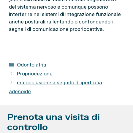
del sistema nervoso e comunque possono
interferire nei sistemi di integrazione funzionale
anche posturali rallentando o confondendo i
segnali di comunicazione propriocettiva.
C
Odontoiatria
a
Propriocezione
t
malocclusione a seguito di ipertrofia
e
adenoide
g
o
r
Prenota una visita di
i
e
controllo