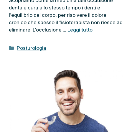
Scopriamo come la medicina dell’occlusione
dentale cura allo stesso tempo i denti e
l’equilibrio del corpo, per risolvere il dolore
cronico che spesso il fisioterapista non riesce ad
eliminare. L’occlusione …
Leggi tutto
C
Posturologia
a
t
e
g
o
r
i
e