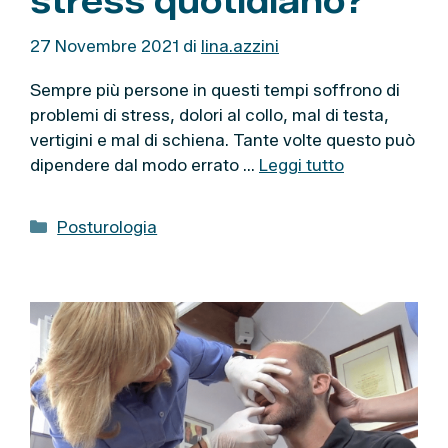
stress quotidiano?
27 Novembre 2021
di
lina.azzini
Sempre più persone in questi tempi soffrono di
problemi di stress, dolori al collo, mal di testa,
vertigini e mal di schiena. Tante volte questo può
dipendere dal modo errato …
Leggi tutto
C
Posturologia
a
t
e
g
o
r
i
e