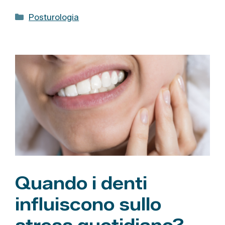
C
Posturologia
a
t
e
g
o
r
i
e
Quando i denti
influiscono sullo