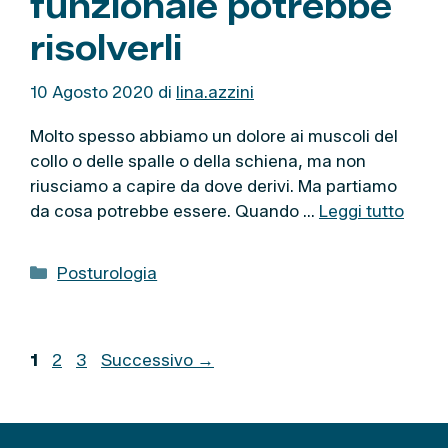
funzionale potrebbe
risolverli
10 Agosto 2020
di
lina.azzini
Molto spesso abbiamo un dolore ai muscoli del
collo o delle spalle o della schiena, ma non
riusciamo a capire da dove derivi. Ma partiamo
da cosa potrebbe essere. Quando …
Leggi tutto
C
Posturologia
a
t
e
P
P
P
1
2
3
Successivo
→
g
a
a
a
o
g
g
g
r
i
i
i
i