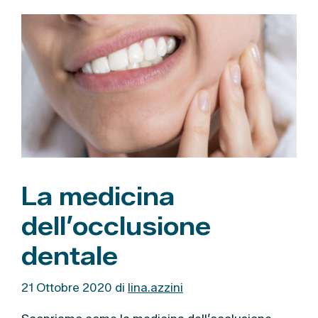
e
g
o
r
i
e
La medicina
dell’occlusione
dentale
21 Ottobre 2020
di
lina.azzini