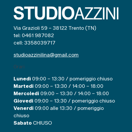
n
n
n
e
a
a
a
Via Grazioli 59 – 38122 Trento (TN)
tel: 0461 987082
cell: 3358039717
studioazzinilina@gmail.com
Orari
Lunedì
09:00 – 13:30 / pomeriggio chiuso
Martedi
09:00 – 13:30 / 14:00 – 18:00
Mercoledi
09:00 – 13:30 / 14:00 – 18:00
Giovedi
09:00 – 13:30 / pomeriggio chiuso
Venerdi
09:00 alle 13:30 / pomeriggio
chiuso
Sabato
CHIUSO