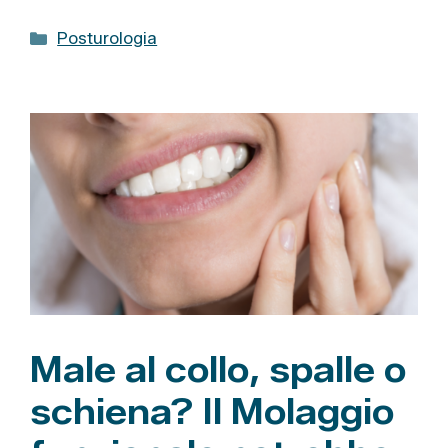
C
Posturologia
a
t
e
g
o
r
i
e
Male al collo, spalle o
schiena? Il Molaggio