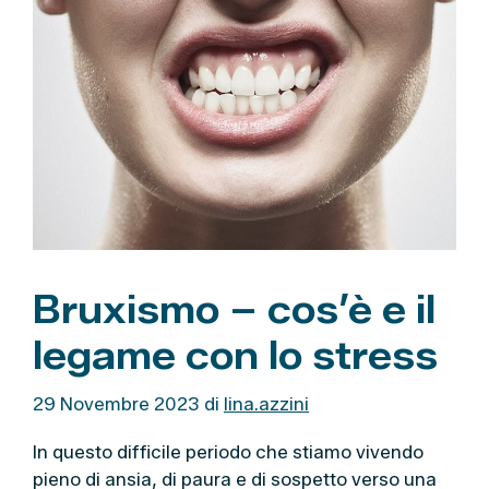
r
i
e
Bruxismo – cos’è e il
legame con lo stress
29 Novembre 2023
di
lina.azzini
In questo difficile periodo che stiamo vivendo
pieno di ansia, di paura e di sospetto verso una