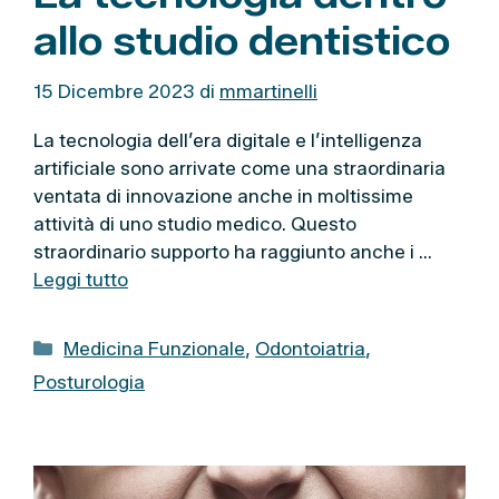
allo studio dentistico
15 Dicembre 2023
di
mmartinelli
La tecnologia dell’era digitale e l’intelligenza
artificiale sono arrivate come una straordinaria
ventata di innovazione anche in moltissime
attività di uno studio medico. Questo
straordinario supporto ha raggiunto anche i …
Leggi tutto
C
Medicina Funzionale
,
Odontoiatria
,
a
Posturologia
t
e
g
o