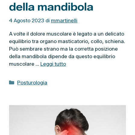
della mandibola
4 Agosto 2023
di
mmartinelli
A volte il dolore muscolare è legato a un delicato
equilibrio tra organo masticatorio, collo, schiena.
Può sembrare strano ma la corretta posizione
della mandibola dipende da questo equilibrio
muscolare …
Leggi tutto
C
Posturologia
a
t
e
g
o
r
i