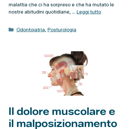
malattia che ci ha sorpreso e che ha mutato le
nostre abitudini quotidiane, …
Leggi tutto
C
Odontoiatria
,
Posturologia
a
t
e
g
o
r
i
e
Il dolore muscolare e
il malposizionamento