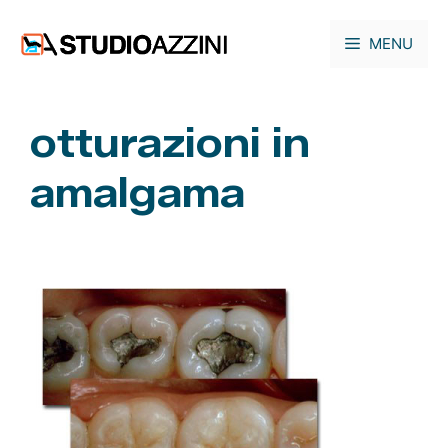
Vai
al
MENU
contenuto
otturazioni in
amalgama