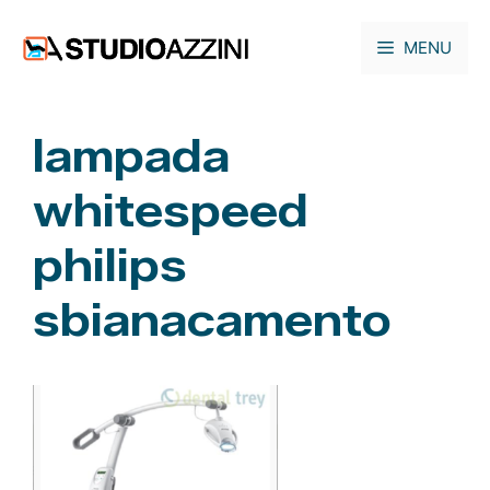
Vai
al
MENU
contenuto
lampada
whitespeed
philips
sbianacamento